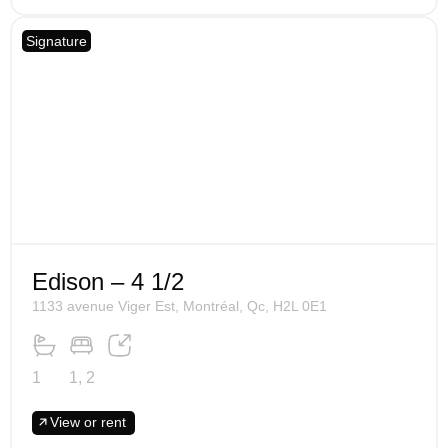
Signature
Edison – 4 1/2
1133 avenue Viger Est, Montréal, Qc, H2L 0E1
1
1, 2
View or rent