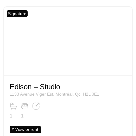
Signature
Edison – Studio
1133 Avenue Viger Est, Montréal, Qc, H2L 0E1
1
1
View or rent