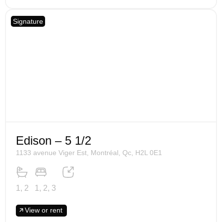
Signature
Edison – 5 1/2
1133 avenue Viger Est, Montréal, Qc, H2L 0E1
1, 2
1, 2, 3
View or rent