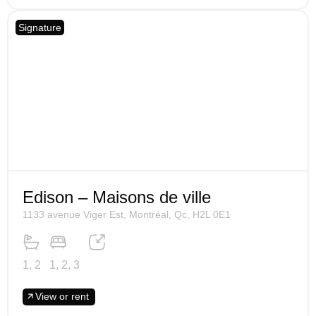
Signature
Edison – Maisons de ville
1133 avenue Viger Est, Montréal, Qc, H2L 0E1
1, 2
1, 2, 3
View or rent